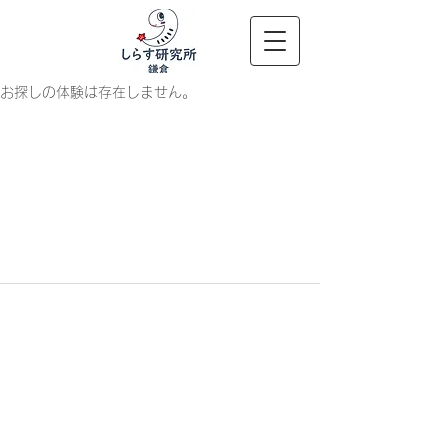
お探しの体験は存在しません。
​しらす研究所鎌倉
〒248-0006 神奈川県鎌倉市小
町２丁目１０−１２ 2階
Tel:
0467-80-2227
| Email:
nobulesu0603@gmail.com